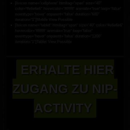
[livicon name=“cellphone“ htmltag=“span“ size=“40″
color=“#e6e6e6″ hovercolor=“#ffffff“ animate=“true“ loop=“false“
eventtype=“hover“ onparent=“false“ duration=“600″
iteration=“1″]Mobile View Possible
[livicon name=“tablet“ htmltag=“span“ size=“40″ color=“#e6e6e6″
hovercolor=“#ffffff“ animate=“true“ loop=“false“
eventtype=“hover“ onparent=“false“ duration=“1200″
iteration=“1″]Tablet View Possible
ERHALTE HIER
ZUGANG ZU NIP-
ACTIVITY