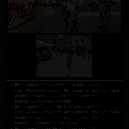
[livicon name=“dashboard“ htmltag=“span“ size=“40″
color=“#e6e6e6″ hovercolor=“#ffffff“ animate=“true“ loop=“false“
eventtype=“hover“ onparent=“false“ duration=“600″
iteration=“1″]Hi-Speed Downloads
[livicon name=“calendar“ htmltag=“span“ size=“40″
color=“#e6e6e6″ hovercolor=“#ffffff“ animate=“true“ loop=“false“
eventtype=“hover“ onparent=“false“ duration=“1000″
iteration=“1″]Updates 3 Times a Week
[livicon name=“medal“ htmltag=“span“ size=“40″