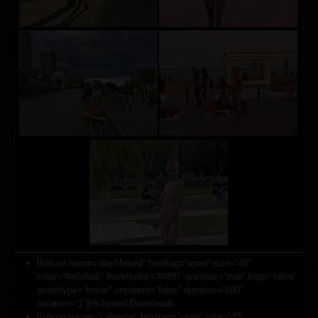
[livicon name=“dashboard“ htmltag=“span“ size=“40″
color=“#e6e6e6″ hovercolor=“#ffffff“ animate=“true“ loop=“false“
eventtype=“hover“ onparent=“false“ duration=“600″
iteration=“1″]Hi-Speed Downloads
[livicon name=“calendar“ htmltag=“span“ size=“40″