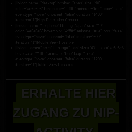
[livicon name=“desktop“ htmltag=“span“ size=“40″
color=“#e6e6e6″ hovercolor=“#ffffff“ animate=“true“ loop=“false“
eventtype=“hover“ onparent=“false“ duration=“1400″
iteration=“1″]High-Resolution Content
[livicon name=“cellphone“ htmltag=“span“ size=“40″
color=“#e6e6e6″ hovercolor=“#ffffff“ animate=“true“ loop=“false“
eventtype=“hover“ onparent=“false“ duration=“600″
iteration=“1″]Mobile View Possible
[livicon name=“tablet“ htmltag=“span“ size=“40″ color=“#e6e6e6″
hovercolor=“#ffffff“ animate=“true“ loop=“false“
eventtype=“hover“ onparent=“false“ duration=“1200″
iteration=“1″]Tablet View Possible
ERHALTE HIER
ZUGANG ZU NIP-
ACTIVITY