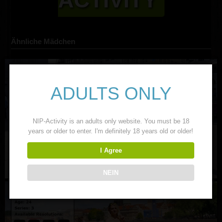
Ähnliche Mädchen
ADULTS ONLY
NIP-Activity is an adults only website. You must be 18
years or older to enter. I'm definitely 18 years old or older!
I Agree
NEIN