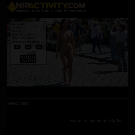
Skip
Open
Close
to
content
mobile
mobile
menu
menu
[breadcrumb]
Kari en el puente de Carlos