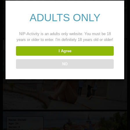
ADULTS ONLY
NIP-Activity is an adults only website. You must be 18
years or older to enter. I'm definitely 18 years old or older!
I Agree
NO